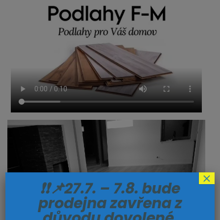
×
❗❗📌27.7. – 7.8. bude
prodejna zavřena z
důvodu dovolené.