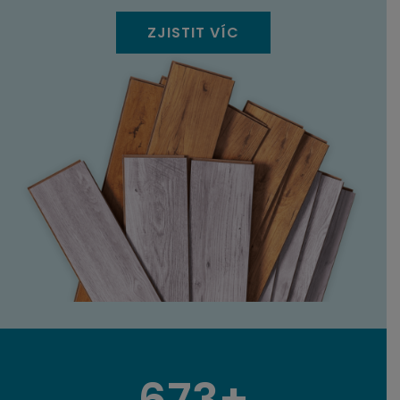
ZJISTIT VÍC
673+