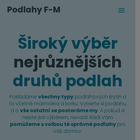
Podlahy F-M
Široký výběr
nejrůznějších
druhů podlah
Pokládáme
všechny typy
podlahových krytin a
to včetně marmolea a korku. Vyberte si podlahu
a o
vše ostatní se postaráme my
. A pokud si
nejste jisti výběrem, nevadí. Rádi Vám
pomůžeme s volbou té správné podlahy
pro
váš domov.