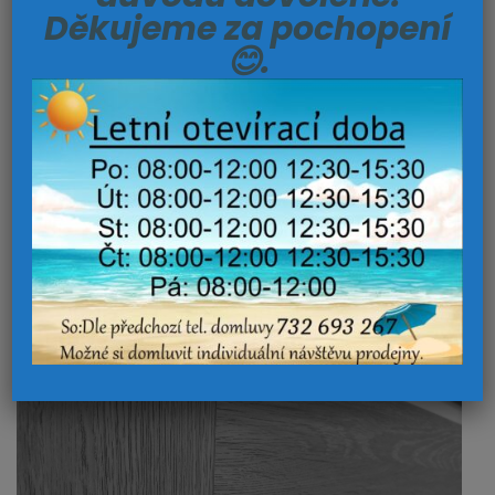
Děkujeme za pochopení
😊.
PODLAHY
Pokládáme všechny typy podlahových
krytin a to včetně marmolea a korku.
Vyberte si podlahu a o vše ostatní se
postaráme my. A pokud si nejste jisti
výběrem, nevadí. Rádi Vám pomůžeme s
volbou té správné podlahy pro váš domov.