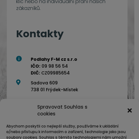
klíč nebo na individuální přání našich
zákazníků.
Kontakty

Podlahy F-M cz s.r.o
IČO:
09 98 56 54
DIČ:
CZ09985654

Sadova 609
738 01 Frýdek-Místek
Spravovat Souhlas s

739 159 550
cookies

732 693 267
(vzorková prodejna)
Abychom poskytli co nejlepší služby, používáme k ukládání

info@podlahyfm.cz
a/nebo přístupu k informacím o zařízení, technologie jako jsou
soubory cookies. Souhlas s těmito technologiemi nám umožní

Facebook