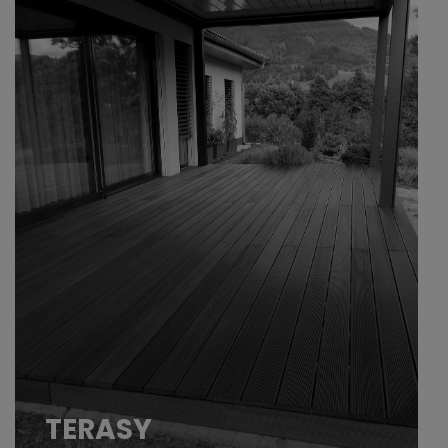
Pokud tak není pak určitě cítíte hned po
probuzení, že jste celí rozlámaní ospalí atd..
TERASY