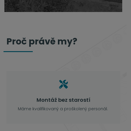
Připravíme pro vás návrh terasy, která bude
oázou pro váš klid a na vás už je jen výběr,
zda chcete dřevoplastovou terasu nebo
dřevěnou terasu.
Proč právě my?

Montáž bez starostí
Máme kvalifikovaný a proškolený personál.