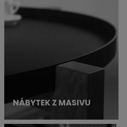
NÁBYTEK Z MASIVU
V dnešní době velice žádaný a postel patří
do nejdůležitější třídy nábytku. Je důležité si
vybrat kvalitní postel s kvalitní matrací.