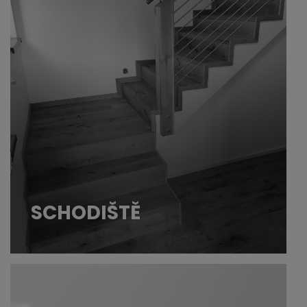
SCHODIŠTĚ
Provádíme pokládku schodiště. Pracovat
umíme se schodištěm z masivu, z vinylové
krytiny i vinylových dílců.