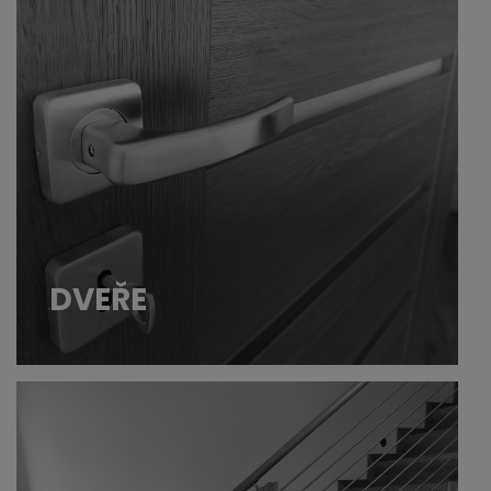
DVEŘE
Nabízíme velké množství druhů
interiérových dveří včetně montáže – od
podýhovných přes fóliované, laminátové
až k těm celoproskleným. Vybírat můžete z
různých druhů otevírání a také velikostí. Ani
dveře na míru pro nás nejsou žádný
problém.